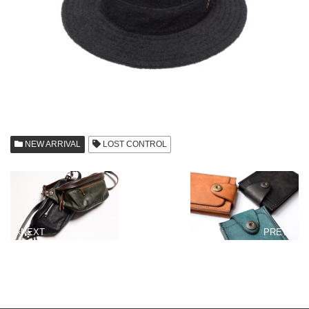
NEW ARRIVAL
LOST CONTROL
«NEXT
PREV»