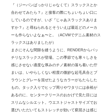
『（ジーパンばっかりじゃなくて）スラックスとか
合わせてみたら？』と接客の際にちょいちょい口に
しているのですが、いざ『じゃあスラックスありま
すか？』と尋ねられるとそういえば最近どのメーカ
ーも作らないよなぁ〜と。（ACVMでデニム素材のス
ラックスはありましたが）
まさにそんな間隙を縫うように、RENDERからバッ
チリなスラックスが登場。この季節でも寒々しさを
感じさせない適度な厚みのチノ素材の落ち着いた佇
まいは、いやらしくない程度の微妙な起毛具合とブ
ラウンとグレーを混ぜたようなカラーがもたらした
もの。タック入りでヒップ周りやワタリには余裕が
あるのに、センタークリースのおかげで見た目には
スリムなシルエット。ウエストジャストサイズでお
選びいただいてもストレッチが効いて窮屈さは感じ