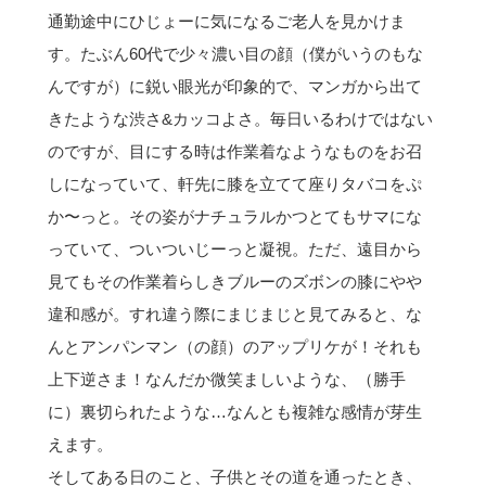
通勤途中にひじょーに気になるご老人を見かけま
す。たぶん60代で少々濃い目の顔（僕がいうのもな
んですが）に鋭い眼光が印象的で、マンガから出て
きたような渋さ&カッコよさ。毎日いるわけではない
のですが、目にする時は作業着なようなものをお召
しになっていて、軒先に膝を立てて座りタバコをぷ
か〜っと。その姿がナチュラルかつとてもサマにな
っていて、ついついじーっと凝視。ただ、遠目から
見てもその作業着らしきブルーのズボンの膝にやや
違和感が。すれ違う際にまじまじと見てみると、な
んとアンパンマン（の顔）のアップリケが！それも
上下逆さま！なんだか微笑ましいような、（勝手
に）裏切られたような…なんとも複雑な感情が芽生
えます。
そしてある日のこと、子供とその道を通ったとき、