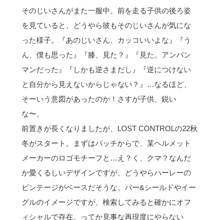
そのじいさんがまた一服中。前を走る子供の後ろ姿
を見ていると、どうやら彼もそのじいさんが気にな
った様子。『あのじいさん、カッコいいよな』『う
ん、僕も思った』『膝、見た？』『見た。アンパン
マンだった』『しかも逆さまだし』『逆につけない
と自分から見えないからじゃない？』…なるほど、
そーいう意図があったのか！さすが子供、鋭い
な〜。
前置きが長くなりましたが、LOST CONTROLの22秋
冬がスタート。まずはパッチからで、某ヘルメット
メーカーのロゴモチーフと…え？く、クマ？なんだ
か愛くるしいデザインですが、どうやらハーレーの
ビンテージがベースだそうな。バー&シールドやイー
グルのイメージですが、検索してみると確かにオフ
ィシャルで存在。ってか見事な再現度にやらない