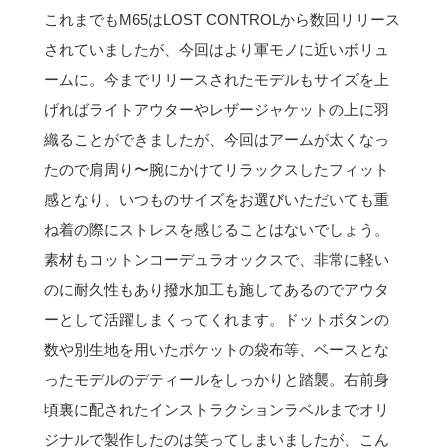
これまでもM65はLOST CONTROLから数回リリース
されていましたが、今回はより軍モノに近いボリュ
ームに。今までリリースされたモデルもサイズを上
げればライトアウターやレザージャケットの上に羽
織ることができましたが、今回はアームが太くなっ
たので肩周り〜腕にかけてリラックスしたフィット
感となり、いつものサイズをお選びいただいても重
ね着の際にストレスを感じることはないでしょう。
素材もコットンコーデュラオックスで、非常に軽い
のに耐久性もあり撥水加工も施してあるのでアウタ
ーとして活躍しまくってくれます。ドットボタンの
数や別生地を用いたポケットの袋布等、ベースとな
ったモデルのデティールをしっかりと踏襲。右前身
頃裏に配されたインストラクションラベルまでオリ
ジナルで製作したのは笑ってしまいましたが、こん