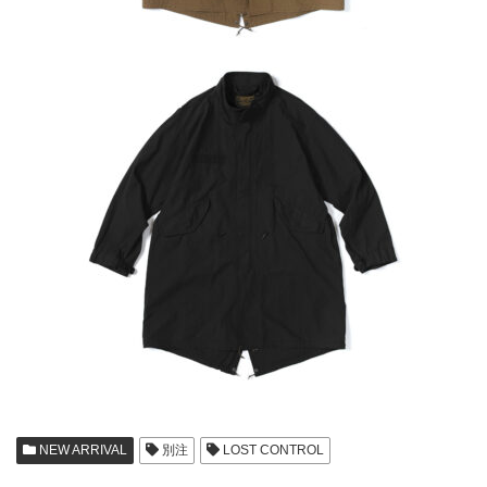
NEW ARRIVAL
別注
LOST CONTROL