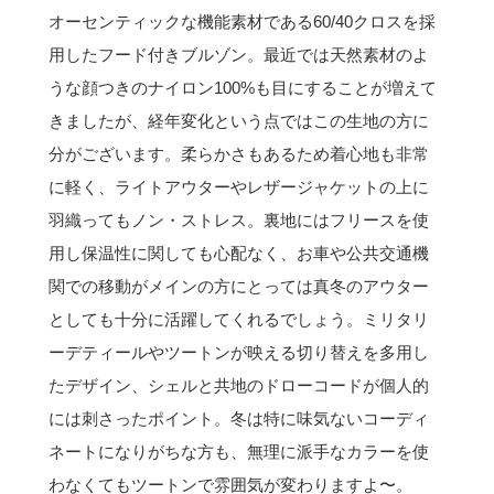
オーセンティックな機能素材である60/40クロスを採
用したフード付きブルゾン。最近では天然素材のよ
うな顔つきのナイロン100%も目にすることが増えて
きましたが、経年変化という点ではこの生地の方に
分がございます。柔らかさもあるため着心地も非常
に軽く、ライトアウターやレザージャケットの上に
羽織ってもノン・ストレス。裏地にはフリースを使
用し保温性に関しても心配なく、お車や公共交通機
関での移動がメインの方にとっては真冬のアウター
としても十分に活躍してくれるでしょう。ミリタリ
ーデティールやツートンが映える切り替えを多用し
たデザイン、シェルと共地のドローコードが個人的
には刺さったポイント。冬は特に味気ないコーディ
ネートになりがちな方も、無理に派手なカラーを使
わなくてもツートンで雰囲気が変わりますよ〜。