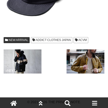
NEW ARRIVAL
ADDICT CLOTHES JAPAN
ACVM
«NEXT
PREV»
© 2021-2026 THE PRIVATE NOTE.