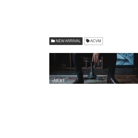
NEW ARRIVAL
ACVM
«NEXT