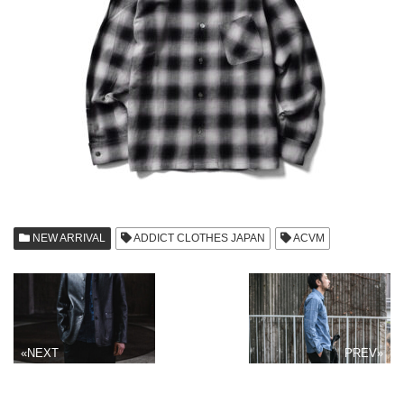
NEW ARRIVAL
ADDICT CLOTHES JAPAN
ACVM
«NEXT
PREV»