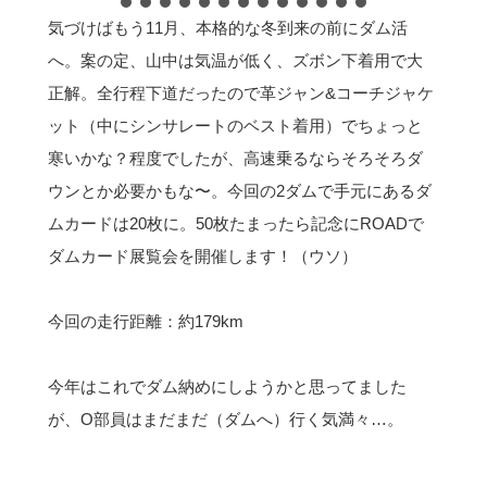
気づけばもう11月、本格的な冬到来の前にダム活
へ。案の定、山中は気温が低く、ズボン下着用で大
正解。全行程下道だったので革ジャン&コーチジャケ
ット（中にシンサレートのベスト着用）でちょっと
寒いかな？程度でしたが、高速乗るならそろそろダ
ウンとか必要かもな〜。今回の2ダムで手元にあるダ
ムカードは20枚に。50枚たまったら記念にROADで
ダムカード展覧会を開催します！（ウソ）
今回の走行距離：約179km
今年はこれでダム納めにしようかと思ってました
が、O部員はまだまだ（ダムへ）行く気満々…。