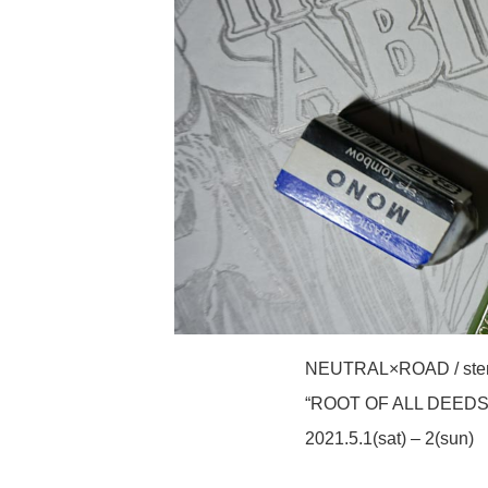
NEUTRAL×ROAD / stenc
“ROOT OF ALL DEEDS”
2021.5.1(sat) – 2(sun)